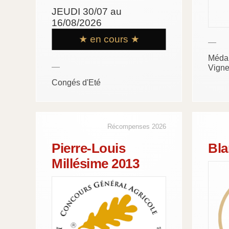
JEUDI 30/07 au
16/08/2026
★ en cours ★
—
Médai
—
Vigne
Congés d'Eté
Récompenses 2026
Pierre-Louis
Bla
Millésime 2013