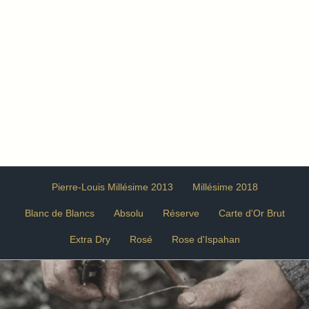
Pierre-Louis Millésime 2013
Millésime 2018
Blanc de Blancs
Absolu
Réserve
Carte d'Or Brut
Extra Dry
Rosé
Rose d'Ispahan