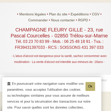
•
Mentions légales
•
Plan du site
•
Expéditions
•
CGV
•
Commander
•
Nous contacter
•
RGPD
•
CHAMPAGNE FLEURY GILLE
-
23, rue
Pascal Courcelles -
02850
Trélou-sur-Marne
Tél. 03 23 70 83 99
- Mob. : 06 25 48 18 91 - Tva. :
FR39431397033 - RCS : SOISSONS 431 397 033
- L'abus d'alcool est dangereux pour la santé, sachez consommer avec
modération - La vente d'alcool est interdite aux mineurs de -18ans -
© 2003-2026 CHAMPAGNE FLEURY GILLE -
Réalisation enovanet
-
Moteur
En poursuivant votre navigation sans modifier vos
Ok
eChampagne
- 5 visiteurs connectés.
paramètres, vous acceptez l'utilisation des cookies
ou technologies similaires pour vous assurer de meilleurs
services et pour la sécurisation des transactions sur notre
site. Pour savoir quelles sont les données collectées,