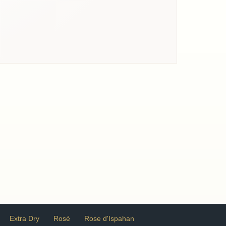
Extra Dry
Rosé
Rose d'Ispahan