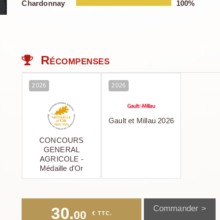
Chardonnay
100%
Récompenses
2026
2026
Gault et Millau 2026
CONCOURS
GENERAL
AGRICOLE -
Médaille d'Or
Commander >
30.
00
 € TTC.